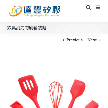
Skip
to
content
炊具刮刀勺刷套裝組
Previous
Next
View
Larger
Image