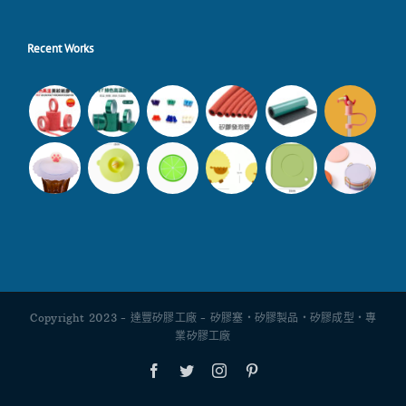
Recent Works
Copyright 2023 - 達豐矽膠工廠 - 矽膠塞・矽膠製品・矽膠成型・專
業矽膠工廠
Facebook
Twitter
Instagram
Pinterest