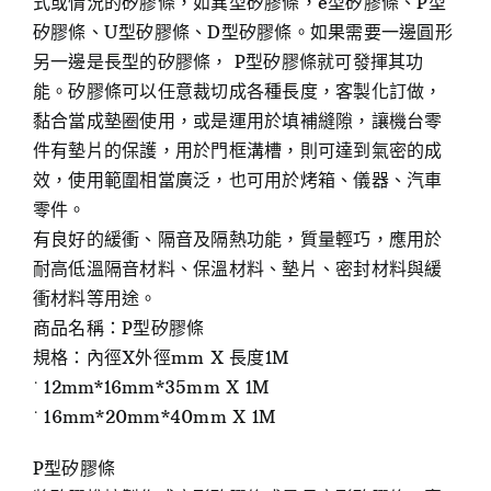
式或情況的矽膠條，如異型矽膠條，e型矽膠條、P型
矽膠條、U型矽膠條、D型矽膠條。如果需要一邊圓形
另一邊是長型的矽膠條， P型矽膠條就可發揮其功
能。矽膠條可以任意裁切成各種長度，客製化訂做，
黏合當成墊圈使用，或是運用於填補縫隙，讓機台零
件有墊片的保護，用於門框溝槽，則可達到氣密的成
效，使用範圍相當廣泛，也可用於烤箱、儀器、汽車
零件。
有良好的緩衝、隔音及隔熱功能，質量輕巧，應用於
耐高低溫隔音材料、保溫材料、墊片、密封材料與緩
衝材料等用途。
商品名稱：P型矽膠條
規格：內徑X外徑mm X 長度1M
˙ 12mm*16mm*35mm X 1M
˙ 16mm*20mm*40mm X 1M
P型矽膠條