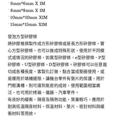
˙ 6mm*6mm X 1M
˙ 8mm*8mm X 1M
˙ 10mm*10mm X1M
˙ 15mm*15mm X1M
發泡方型矽膠條
將矽膠推擠製作成方形矽膠條或是長方形矽膠條，實
心方型矽膠條，也可以做成特殊形狀，使用於不同模
式或情況的矽膠條，如異型矽膠條，e型矽膠條、P型
矽膠條、U型矽膠條、D型矽膠條。矽膠條可以任意裁
切成各種長度，客製化訂做，黏合當成墊圈使用，或
是運用於填補縫隙，讓機台零件有墊片的保護，用於
門框溝槽，則可達到氣密的成效，使用範圍相當廣
泛，也可用於烤箱、儀器、汽車零件。
有良好的緩衝、隔音及隔熱功能，質量輕巧，應用於
耐高低溫隔音材料、保溫材料、墊片、密封材料與緩
衝材料等用途。