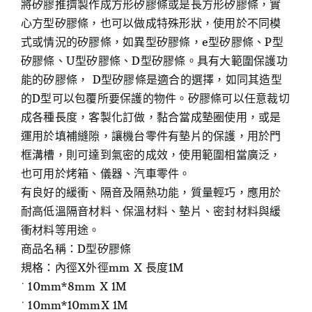
將矽膠推擠製作成方形矽膠條或是長方形矽膠條，實
心方型矽膠條，也可以做成特殊形狀，使用於不同模
式或情況的矽膠條，如異型矽膠條，e型矽膠條、P型
矽膠條、U型矽膠條、D型矽膠條。具有大範圍保護功
能的矽膠條， D型矽膠條是適合的選擇，如同其造型
的D型可以包覆所要保護的物件。矽膠條可以任意裁切
成各種長度，客製化訂做，黏合當成墊圈使用，或是
運用於填補縫隙，讓機台零件有墊片的保護，用於門
框溝槽，則可達到氣密的成效，使用範圍相當廣泛，
也可用於烤箱、儀器、汽車零件。
有良好的緩衝、隔音及隔熱功能，質量輕巧，應用於
耐高低溫隔音材料、保溫材料、墊片、密封材料與緩
衝材料等用途。
商品名稱：D型矽膠條
規格：內徑X外徑mm X 長度1M
˙ 10mm*8mm X 1M
˙ 10mm*10mmX 1M