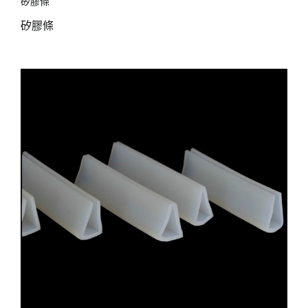
矽膠條
矽膠條