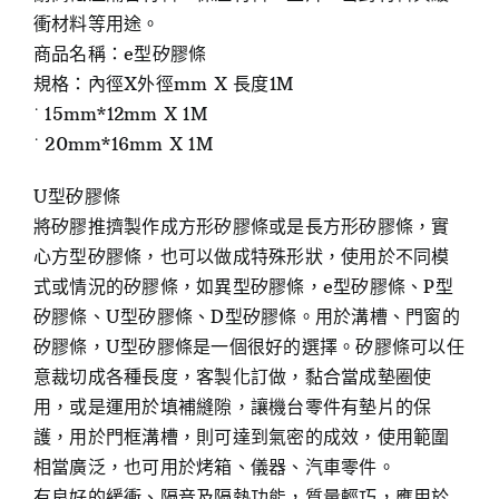
衝材料等用途。
商品名稱：e型矽膠條
規格：內徑X外徑mm X 長度1M
˙ 15mm*12mm X 1M
˙ 20mm*16mm X 1M
U型矽膠條
將矽膠推擠製作成方形矽膠條或是長方形矽膠條，實
心方型矽膠條，也可以做成特殊形狀，使用於不同模
式或情況的矽膠條，如異型矽膠條，e型矽膠條、P型
矽膠條、U型矽膠條、D型矽膠條。用於溝槽、門窗的
矽膠條，U型矽膠條是一個很好的選擇。矽膠條可以任
意裁切成各種長度，客製化訂做，黏合當成墊圈使
用，或是運用於填補縫隙，讓機台零件有墊片的保
護，用於門框溝槽，則可達到氣密的成效，使用範圍
相當廣泛，也可用於烤箱、儀器、汽車零件。
有良好的緩衝、隔音及隔熱功能，質量輕巧，應用於