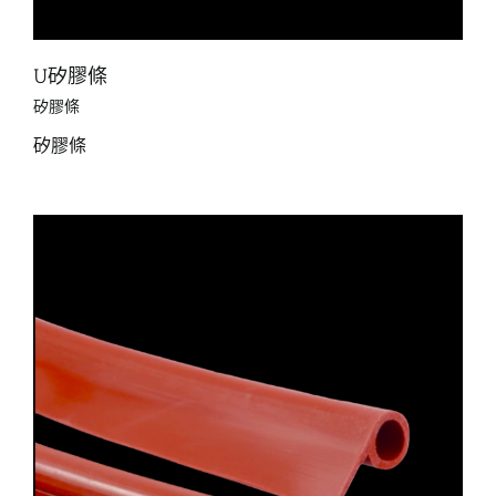
U矽膠條
矽膠條
矽膠條