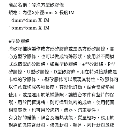
商品名稱：發泡方型矽膠條
規格：內徑X外徑mm X 長度1M
˙ 4mm*4mm X 1M
˙ 5mm*5mm X 1M
e型矽膠條
將矽膠推擠製作成方形矽膠條或是長方形矽膠條，實
心方型矽膠條，也可以做成特殊形狀，使用於不同模
式或情況的矽膠條，如異型矽膠條，e型矽膠條、P型
矽膠條、U型矽膠條、D型矽膠條。用在特殊接縫或是
卡榫的矽膠條， e型矽膠條可以展現其特性。矽膠條可
以任意裁切成各種長度，客製化訂做，黏合當成墊圈
使用，或是運用於填補縫隙，讓機台零件有墊片的保
護，用於門框溝槽，則可達到氣密的成效，使用範圍
相當廣泛，也可用於烤箱、儀器、汽車零件。
有良好的緩衝、隔音及隔熱功能，質量輕巧，應用於
耐高低溫隔音材料、保溫材料、墊片、密封材料與緩