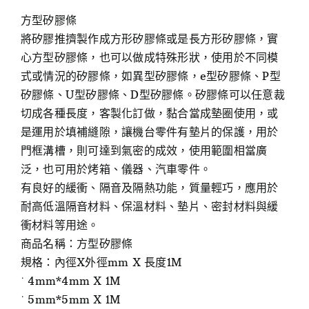
方型矽膠條
將矽膠推擠製作成方形矽膠條或是長方形矽膠條，實
心方型矽膠條，也可以做成特殊形狀，使用於不同模
式或情況的矽膠條，如異型矽膠條，e型矽膠條、P型
矽膠條、U型矽膠條、D型矽膠條。矽膠條可以任意裁
切成各種長度，客製化訂做，黏合當成墊圈使用，或
是運用於填補縫隙，讓機台零件有墊片的保護，用於
門框溝槽，則可達到氣密的成效，使用範圍相當廣
泛，也可用於烤箱、儀器、汽車零件。
有良好的緩衝、隔音及隔熱功能，質量輕巧，應用於
耐高低溫隔音材料、保溫材料、墊片、密封材料與緩
衝材料等用途。
商品名稱：方型矽膠條
規格：內徑X外徑mm X 長度1M
˙ 4mm*4mm X 1M
˙ 5mm*5mm X 1M