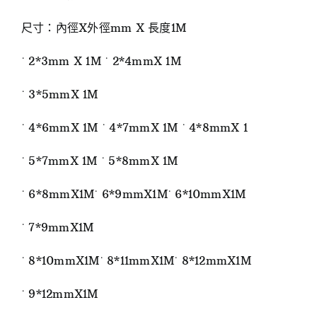
尺寸：內徑X外徑mm X 長度1M
˙ 2*3mm X 1M ˙ 2*4mmX 1M
˙ 3*5mmX 1M
˙ 4*6mmX 1M ˙ 4*7mmX 1M ˙ 4*8mmX 1
˙ 5*7mmX 1M ˙ 5*8mmX 1M
˙ 6*8mmX1M˙ 6*9mmX1M˙ 6*10mmX1M
˙ 7*9mmX1M
˙ 8*10mmX1M˙ 8*11mmX1M˙ 8*12mmX1M
˙ 9*12mmX1M