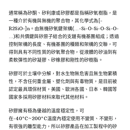
通常稱為矽酮、矽利康或矽膠都是指稱矽氧樹脂，是
一種介於有機與無機的聚合物，其化學式為[-
R2SiO-]n。由無機矽氧鍵架構(…-Si-O-Si-O-Si-O-
…)和共價鍵與矽原子結合的支鏈有機基團組成；透過
控制架構的長度、有機基團的種類和架構的交聯，可
得到具有不同性質的矽氧聚合物，從液體的矽油到有
柔軟彈性的矽凝膠、矽橡膠和剛性的矽樹脂。
矽膠可於土壤中分解，對水生物無危害且無生物累積
性，不含任何重金屬、塑化劑與有毒物質，是目前被
認定最具環保材質，美國、歐洲各國、日本、韓國等
國家多採用矽膠材料來取代其他材料。
矽膠擁有極為優越的溫度穩定性，可
在-40°C~200°C溫度內穩定使用不變質、不變形，
有很強的離型能力，所以矽膠產品在加工製程中的矽