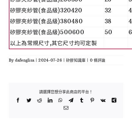
矽膠夾紗管(食品級)320420
32
4
矽膠夾紗管(食品級)380480
38
矽膠夾紗管(食品級)500600
50
以上為常規尺寸,其它尺寸均可定製
By
dafenglisa
|
2024-07-26
|
矽膠知識庫
|
0 條評論
請選擇您想分享此商店的平台！
Facebook
Twitter
Reddit
LinkedIn
WhatsApp
Telegram
Tumblr
Pinterest
Vk
Xing
Email: