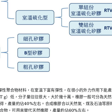
的高彈性聚合物材料，在室溫下富有彈性，在很小的外力作用下能
T g）低，分子量往往很大，大於幾十萬。橡膠一般可分為天
得，產量約佔40%左右。合成橡膠合以天然氣、煤及石油等原
合物，可用來替代天然橡膠，產量約佔60%左右。