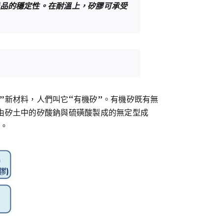
品的穩定性。在耐溫上，矽膠可承受
”新材料，人們叫它“有機矽”。有機矽既有無
由矽土中的矽酸鈉與硫磺酸製成的無定型成
料。