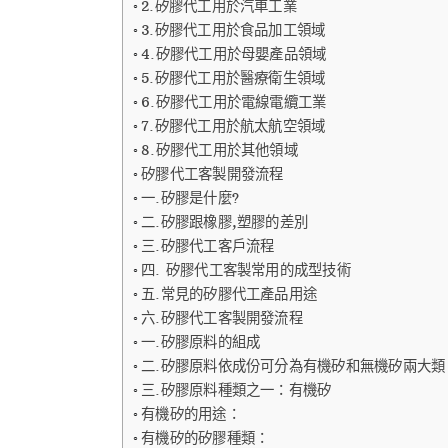
2.矽膠代工用於汽車工業
3.矽膠代工用於食品加工領域
4.矽膠代工用於母嬰產品領域
5.矽膠代工用於醫療衛生領域
6.矽膠代工用於電線電纜工業
7.矽膠代工用於航太航空領域
8.矽膠代工用於其他領域
矽膠代工客製開發流程
一.矽膠是什麼?
二.矽膠跟橡膠,塑膠的差別
三.矽膠代工客戶流程
四. 矽膠代工客製常用的成型技術
五.常見的矽膠代工產品用途
六.矽膠代工客製開發流程
一.矽膠原料的組成
二.矽膠原料依成份可分為有機矽和無機矽兩大類
三.矽膠原料種類之一：有機矽
有機矽的用途：
有機矽的矽膠種類：