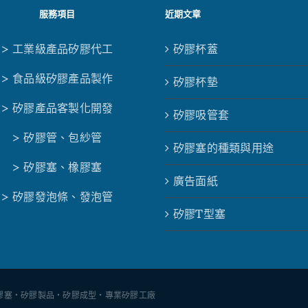
服務項目
近期文章
> 工業級產品矽膠代工
矽膠杯蓋
> 食品級矽膠產品製作
矽膠杯墊
> 矽膠產品客製化開發
矽膠吸管套
> 矽膠管、包紗管
矽膠塞的種類與用途
> 矽膠塞、橡膠塞
廣告面紙
> 矽膠發泡條、發泡管
矽膠T型塞
廠 - 矽膠塞・矽膠製品・矽膠成型・專業矽膠工廠