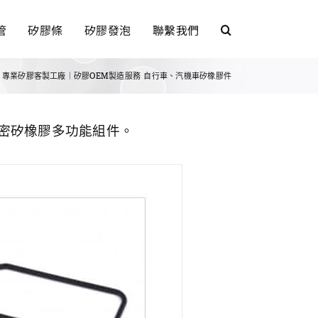
管
矽膠條
矽膠發泡
聯繫我們
專業矽膠客製工廠｜矽膠OEM製造服務
自行車、汽機車矽橡膠件
密矽橡膠多功能組件。