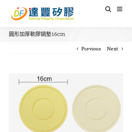
Skip
to
content
圓形加厚軟膠鍋墊16cm
Previous
Next
View
Larger
Image