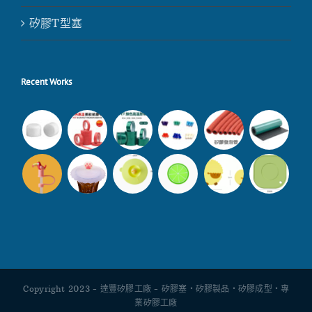
矽膠T型塞
Recent Works
Copyright 2023 - 達豐矽膠工廠 - 矽膠塞・矽膠製品・矽膠成型・專
業矽膠工廠