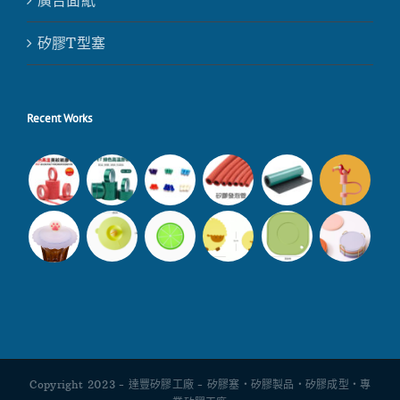
廣告面紙
矽膠T型塞
Recent Works
Copyright 2023 - 達豐矽膠工廠 - 矽膠塞・矽膠製品・矽膠成型・專