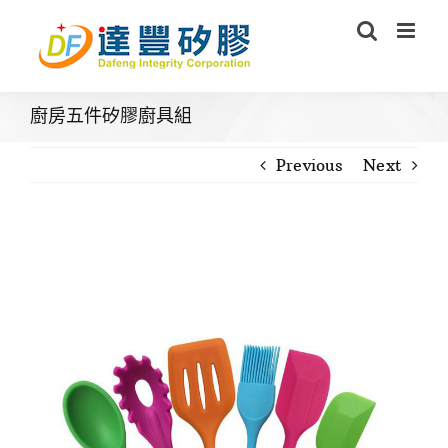
Skip
to
content
廚房五件矽膠廚具組
Previous
Next
View
Larger
Image