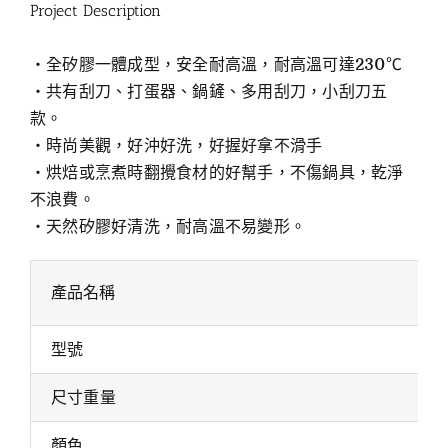
Project Description
‧全矽膠一體成型，安全耐高溫，耐高溫可達230℃
‧共有刮刀、打蛋器、鍋鏟、多用刮刀，小刮刀五
款。
‧時尚美觀，好沖好洗，好握好拿不滑手
‧烘焙或烹煮時翻攪食材的好幫手，不傷鍋具，乾淨
不浪費。
‧天然矽膠好清洗，耐高溫不易變形。
產品名稱
型號
尺寸重量
顏色