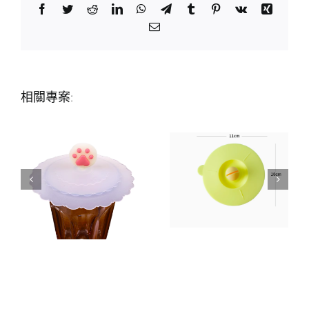
Facebook
Twitter
Reddit
LinkedIn
WhatsApp
Telegram
Tumblr
Pinterest
Vk
Xing
Email:
相關專案: