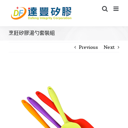
Skip
to
content
烹飪矽膠湯勺套裝組
Previous
Next
View
Larger
Image