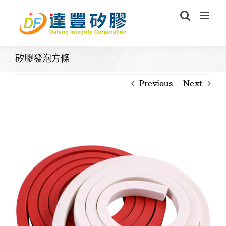
Skip
to
content
矽膠發泡方條
Previous
Next
View
Larger
Image