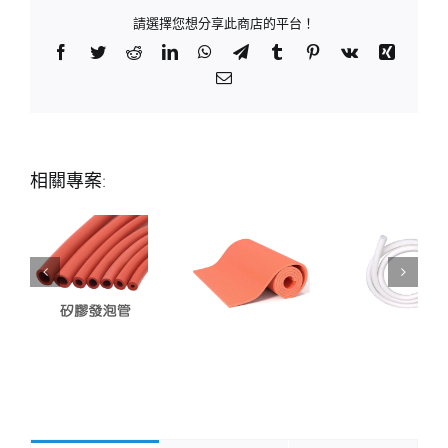
請選擇您想分享此商店的平台！
Facebook
Twitter
Reddit
LinkedIn
WhatsApp
Telegram
Tumblr
Pinterest
Vk
Xing
Email:
相關專案: