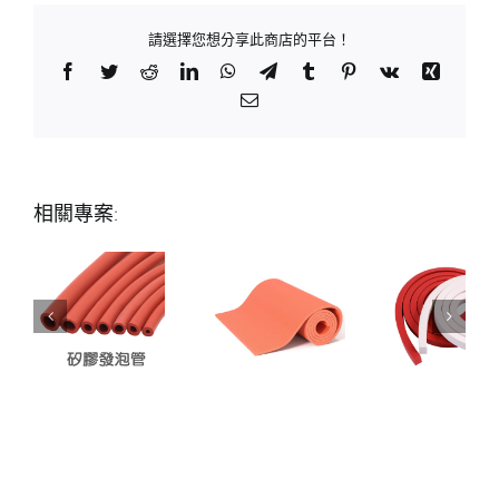
請選擇您想分享此商店的平台！
Facebook
Twitter
Reddit
LinkedIn
WhatsApp
Telegram
Tumblr
Pinterest
Vk
Xing
Email:
相關專案: