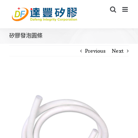
Skip
to
content
矽膠發泡圓條
Previous
Next
View
Larger
Image