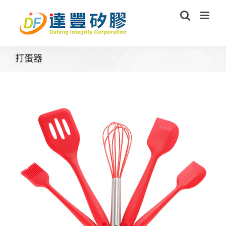
Skip
to
content
打蛋器