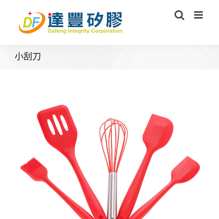
Skip
to
content
小刮刀