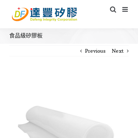
Skip
to
content
食品級矽膠板
Previous
Next
View
Larger
Image