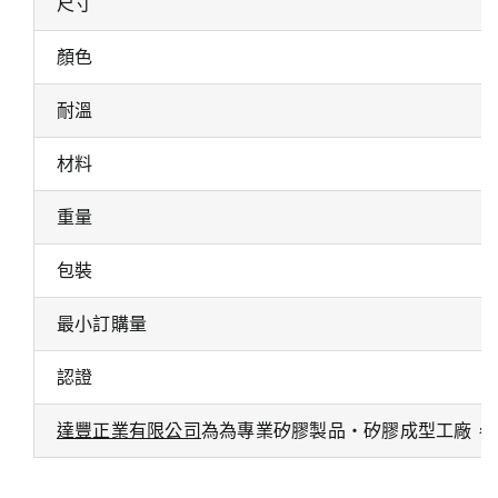
尺寸
顏色
耐溫
材料
重量
包裝
最小訂購量
認證
達豐正業有限公司
為為專業矽膠製品・矽膠成型工廠，