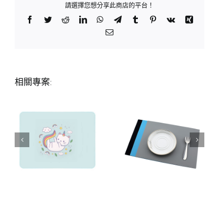
請選擇您想分享此商店的平台！
Facebook
Twitter
Reddit
LinkedIn
WhatsApp
Telegram
Tumblr
Pinterest
Vk
Xing
Email:
相關專案: