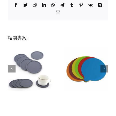
Facebook
Twitter
Reddit
LinkedIn
WhatsApp
Telegram
Tumblr
Pinterest
Vk
Xing
Email:
相關專案: