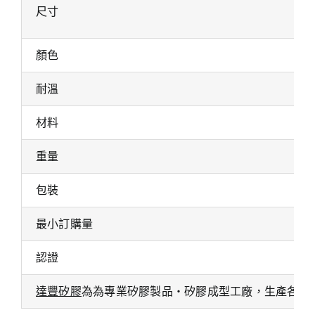
尺寸
顏色
耐溫
材料
重量
包裝
最小訂購量
認證
達豐矽膠
為為專業矽膠製品・矽膠成型工廠，生產各式