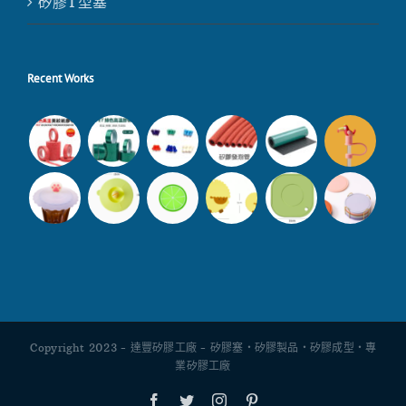
矽膠T型塞
Recent Works
Copyright 2023 - 達豐矽膠工廠 - 矽膠塞・矽膠製品・矽膠成型・專
業矽膠工廠
Facebook
Twitter
Instagram
Pinterest