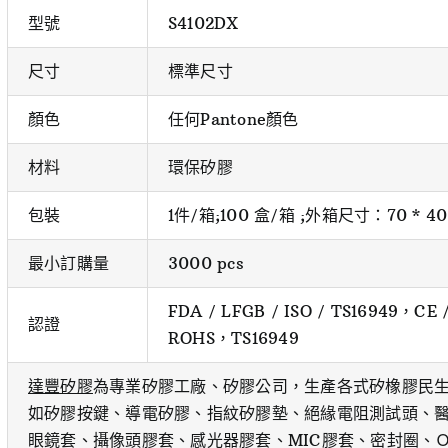
型號
S4102DX
尺寸
標準尺寸
顏色
任何Pantone顏色
材料
環保矽膠
包裝
1件/箱;100 盒/箱 ;外箱尺寸：70 * 40 
最小訂購量
3000 pcs
FDA / LFGB / ISO / TS16949，CE
認證
ROHS，TS16949
達豐矽膠
為專業矽膠工廠、矽膠公司，生產各式矽橡膠民
如矽膠按鍵、導電矽膠、指紋矽膠墊、絕緣電阻測試頭、醫
眼鏡套、攝像頭膠套、感光器膠套、MIC膠套、密封圈、