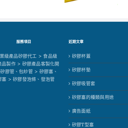
服務項目
近期文章
工業級產品矽膠代工
> 食品級
矽膠杯蓋
產品製作
> 矽膠產品客製化開
矽膠杯墊
 矽膠管、包紗管
> 矽膠塞、
膠塞
> 矽膠發泡條、發泡管
矽膠吸管套
矽膠塞的種類與用途
廣告面紙
矽膠T型塞