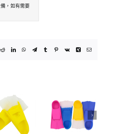
設備，如有需要
k
tter
Reddit
LinkedIn
WhatsApp
Telegram
Tumblr
Pinterest
Vk
Xing
Email: