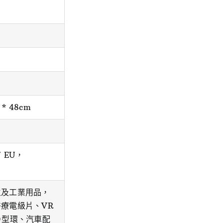
* 48cm
 / EU，
生及工業用品，
療電級片、VR
Ｏ型環、汽車配