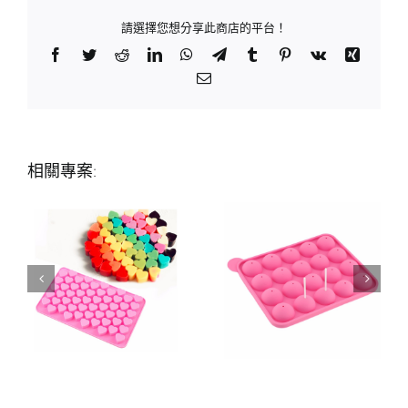
請選擇您想分享此商店的平台！
Facebook
Twitter
Reddit
LinkedIn
WhatsApp
Telegram
Tumblr
Pinterest
Vk
Xing
Email:
相關專案: