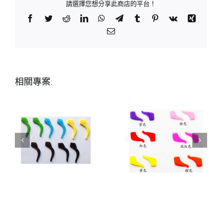
請選擇您想分享此商店的平台！
Facebook
Twitter
Reddit
LinkedIn
WhatsApp
Telegram
Tumblr
Pinterest
Vk
Xing
Email:
相關專案: