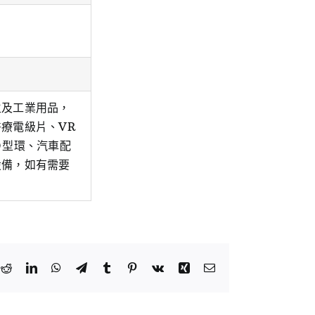
生及工業用品，
療電級片、VR
Ｏ型環、汽車配
設備，如有需要
k
tter
Reddit
LinkedIn
WhatsApp
Telegram
Tumblr
Pinterest
Vk
Xing
Email: