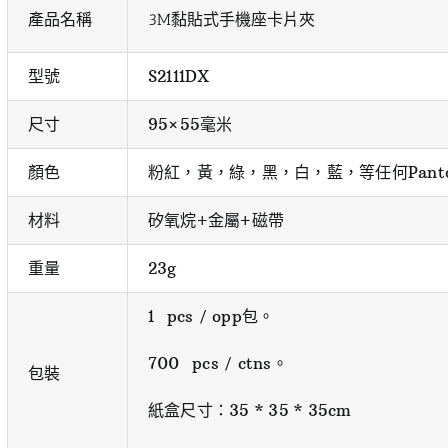
產品名稱
3M黏貼式手機座卡片夾
型號
S2111DX
尺寸
95×55毫米
顏色
粉紅，黃，綠，黑，白，藍，等任何Pant
材料
矽氧烷+金屬+磁帶
重量
23g
1 pcs / opp包。
700 pcs / ctns。
包裝
紙盒尺寸：35 * 35 * 35cm