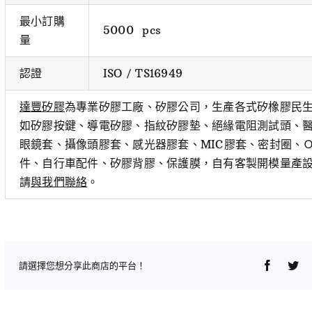
最小訂購
5000 pcs
量
認證
ISO / TS16949
達豐矽膠
為專業矽膠工廠、矽膠公司，生產各式矽橡膠民
如矽膠按鍵、導電矽膠、指紋矽膠墊、絕緣電阻測試頭、醫
眼鏡套、攝像頭膠套、感光器膠套、MIC膠套、密封圈、
件、自行車配件、矽膠背膠、保護膜，自有客製開模量產
請
與我們聯絡
。
Faceboo
Twi
請選擇您想分享此商店的平台！