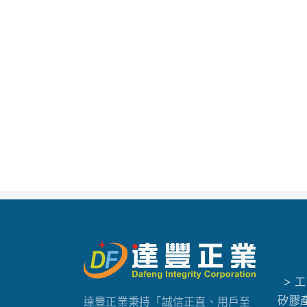
> 
矽膠
達豐正業秉持「誠信正直、用戶至