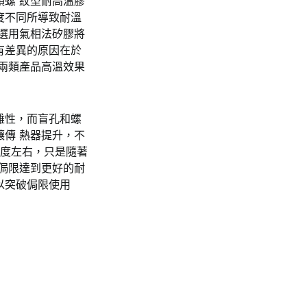
螺 紋型耐高溫膠
度不同所導致耐溫
選用氣相法矽膠將
有差異的原因在於
兩類產品高溫效果
雜性，而盲孔和螺
傳 熱器提升，不
0度左右，只是隨著
侷限達到更好的耐
以突破侷限使用