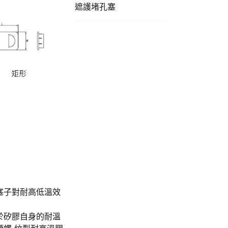
遮護堵孔塞
塞子對耐高低溫效
於矽膠自身的耐溫