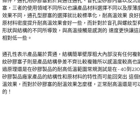
條件，通孔用矽膠塞對於貫通性通孔、盲孔型矽膠內塞以及沉頭
塞，三者的使用領域不同所以也讓產品材料選擇不同以及厚薄
效果不同，通孔型膠塞的選擇就比較標準化，耐高溫效果 良好
原材料密度提升耐高溫效果會好一些，而針對於盲孔與螺紋型
形狀與結構的不同所導致，與高溫接觸是感測的 速度更快讓這
相對低一些。
通孔性表示產品屬於貫通，結構簡單壁厚粗大內部沒有任何複
紋矽膠塞子則是產品結構參差不齊比較複雜所以感溫度較高也讓
過原理還是在矽膠製品的耐高低溫範圍常規測試是在-40到23
矽膠製品廠家產品的結構性和原材料的特性而可能回突出 這個
溫效果，而對於矽膠塞的耐溫效果怎麼樣，正常耐高溫還是可
的！