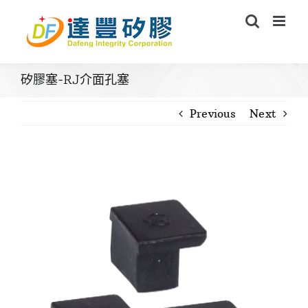
Skip
to
content
矽膠塞-RJ介面孔塞
Previous
Next
View
Larger
Image