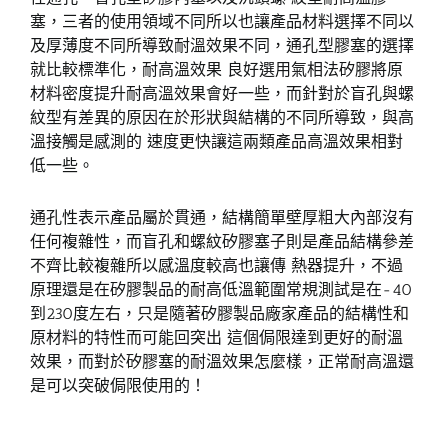
塞，三者的使用領域不同所以也讓產品材料選擇不同以
及厚薄度不同所導致耐溫效果不同，通孔型膠塞的選擇
就比較標準化，耐高溫效果 良好選用氣相法矽膠將原
材料密度提升耐高溫效果會好一些，而針對於盲孔與螺
紋型有差異的原因在於形狀與結構的不同所導致，與高
溫接觸是感測的 速度更快讓這兩類產品高溫效果相對
低一些。
通孔性表示產品屬於貫通，結構簡單壁厚粗大內部沒有
任何複雜性，而盲孔和螺紋矽膠塞子則是產品結構參差
不齊比較複雜所以感溫度較高也讓傳 熱器提升，不過
原理還是在矽膠製品的耐高低溫範圍常規測試是在-40
到230度左右，只是隨著矽膠製品廠家產品的結構性和
原材料的特性而可能回突出 這個侷限達到更好的耐溫
效果，而對於矽膠塞的耐溫效果怎麼樣，正常耐高溫還
是可以突破侷限使用的！