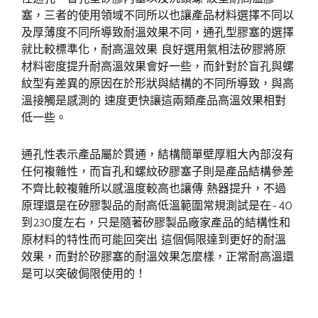
塞，三者的使用領域不同所以也讓產品材料選擇不同以
及厚薄度不同所導致耐溫效果不同，通孔型膠塞的選擇
就比較標準化，耐高溫效果 良好選用氣相法矽膠將原
材料密度提升耐高溫效果會好一些，而針對於盲孔與螺
紋型有差異的原因在於形狀與結構的不同所導致，與高
溫接觸是感測的 速度更快讓這兩類產品高溫效果相對
低一些。
通孔性表示產品屬於貫通，結構簡單壁厚粗大內部沒有
任何複雜性，而盲孔和螺紋矽膠塞子則是產品結構參差
不齊比較複雜所以感溫度較高也讓傳 熱器提升，不過
原理還是在矽膠製品的耐高低溫範圍常規測試是在-40
到230度左右，只是隨著矽膠製品廠家產品的結構性和
原材料的特性而可能回突出 這個侷限達到更好的耐溫
效果，而對於矽膠塞的耐溫效果怎麼樣，正常耐高溫還
是可以突破侷限使用的！