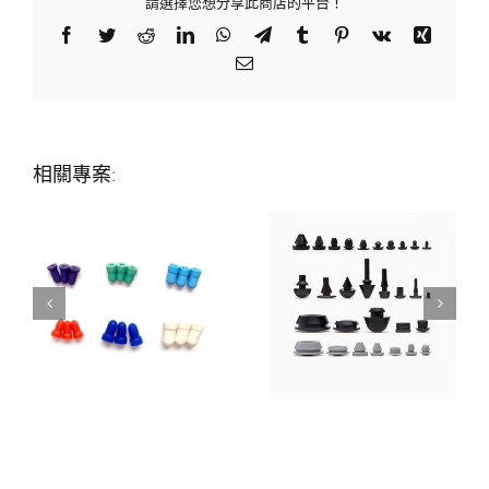
請選擇您想分享此商店的平台！
Facebook
Twitter
Reddit
LinkedIn
WhatsApp
Telegram
Tumblr
Pinterest
Vk
Xing
Email:
相關專案: