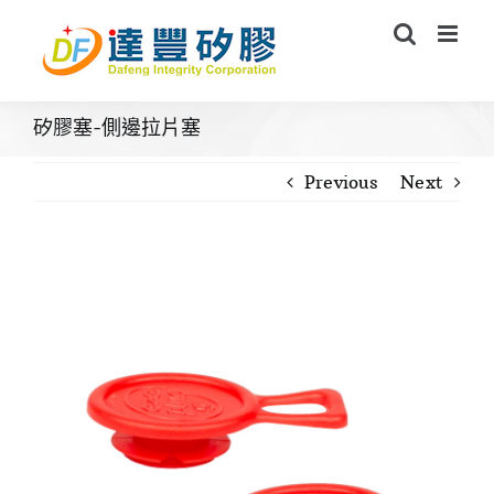
Skip
to
content
矽膠塞-側邊拉片塞
Previous
Next
View
Larger
Image