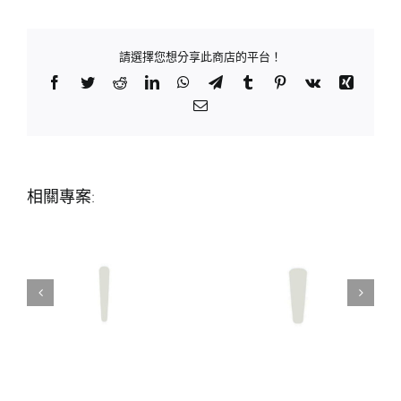
請選擇您想分享此商店的平台！
Facebook
Twitter
Reddit
LinkedIn
WhatsApp
Telegram
Tumblr
Pinterest
Vk
Xing
Email:
相關專案: