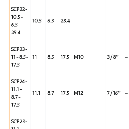
SCP22-
10.5-
10.5
6.5
25.4
–
–
–
6.5-
25.4
SCP23-
11-8.5-
11
8.5
17.5
M10
3/8
″
–
17.5
SCP24-
11.1-
11.1
8.7
17.5
M12
7/16
″
–
8.7-
17.5
SCP25-