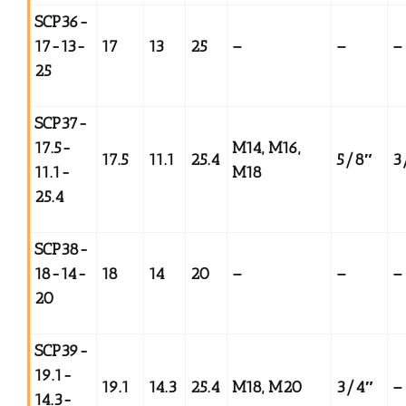
SCP36-
17-13-
17
13
25
–
–
–
25
SCP37-
17.5-
M14, M16,
17.5
11.1
25.4
5/8
″
3
11.1-
M18
25.4
SCP38-
18-14-
18
14
20
–
–
–
20
SCP39-
19.1-
19.1
14.3
25.4
M18, M20
3/4
″
–
14.3-