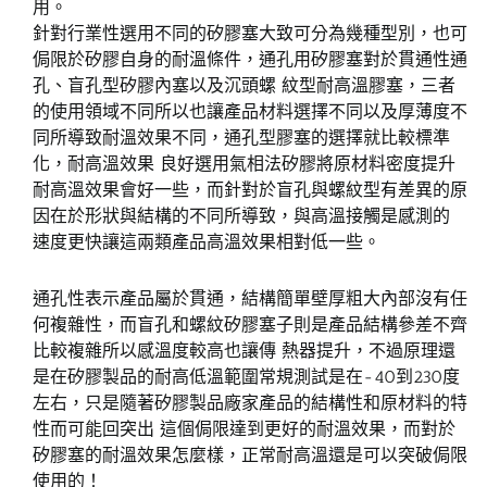
用。
針對行業性選用不同的矽膠塞大致可分為幾種型別，也可
侷限於矽膠自身的耐溫條件，通孔用矽膠塞對於貫通性通
孔、盲孔型矽膠內塞以及沉頭螺 紋型耐高溫膠塞，三者
的使用領域不同所以也讓產品材料選擇不同以及厚薄度不
同所導致耐溫效果不同，通孔型膠塞的選擇就比較標準
化，耐高溫效果 良好選用氣相法矽膠將原材料密度提升
耐高溫效果會好一些，而針對於盲孔與螺紋型有差異的原
因在於形狀與結構的不同所導致，與高溫接觸是感測的
速度更快讓這兩類產品高溫效果相對低一些。
通孔性表示產品屬於貫通，結構簡單壁厚粗大內部沒有任
何複雜性，而盲孔和螺紋矽膠塞子則是產品結構參差不齊
比較複雜所以感溫度較高也讓傳 熱器提升，不過原理還
是在矽膠製品的耐高低溫範圍常規測試是在-40到230度
左右，只是隨著矽膠製品廠家產品的結構性和原材料的特
性而可能回突出 這個侷限達到更好的耐溫效果，而對於
矽膠塞的耐溫效果怎麼樣，正常耐高溫還是可以突破侷限
使用的！