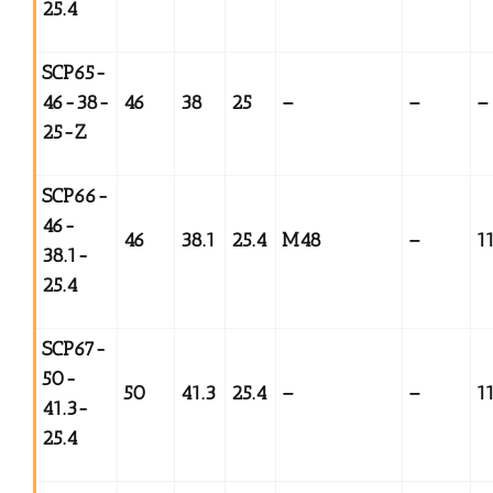
25.4
SCP65-
46-38-
46
38
25
–
–
–
25-Z
SCP66-
46-
46
38.1
25.4
M48
–
1
38.1-
25.4
SCP67-
50-
50
41.3
25.4
–
–
1
41.3-
25.4