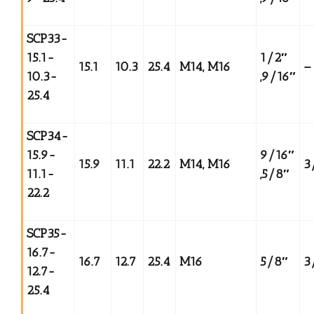
SCP33-
15.1-
1/2
″
15.1
10.3
25.4
M14, M16
–
10.3-
,9/16
″
25.4
SCP34-
15.9-
9/16
″
15.9
11.1
22.2
M14, M16
3
11.1-
,5/8
″
22.2
SCP35-
16.7-
16.7
12.7
25.4
M16
5/8
″
3
12.7-
25.4