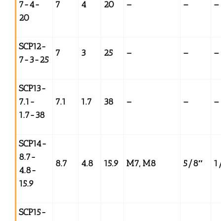
7-4-
7
4
20
–
–
–
20
SCP12-
7
3
25
–
–
–
7-3-25
SCP13-
7.1-
7.1
1.7
38
–
–
–
1.7-38
SCP14-
8.7-
8.7
4.8
15.9
M7, M8
5/8
″
1
4.8-
15.9
SCP15-