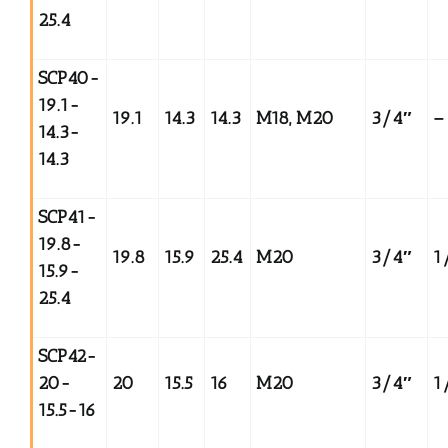
25.4
SCP40-
19.1-
19.1
14.3
14.3
M18, M20
3/4
″
–
14.3-
14.3
SCP41-
19.8-
19.8
15.9
25.4
M20
3/4
″
1
15.9-
25.4
SCP42-
20-
20
15.5
16
M20
3/4
″
1
15.5-16