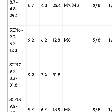
8.7-
8.7
4.8
25.4
M7, M8
5/8
″
1
4.8-
25.4
SCP16-
9.2-
9.2
6.2
12.8
M8
5⁄8
″
1
6.2-
12.8
SCP17-
9.2-
9.2
3.2
31.8
–
–
–
3.2-
31.8
SCP18-
9.5-
9.5
6.5
18.5
M8
5/8
″
1