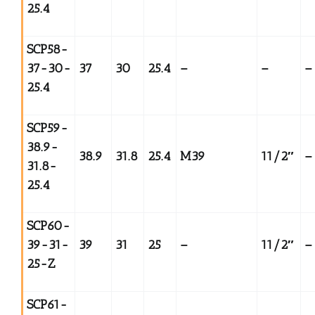
25.4
SCP58-
37-30-
37
30
25.4
–
–
–
25.4
SCP59-
38.9-
38.9
31.8
25.4
M39
11/2
″
–
31.8-
25.4
SCP60-
39-31-
39
31
25
–
11/2
″
–
25-Z
SCP61-