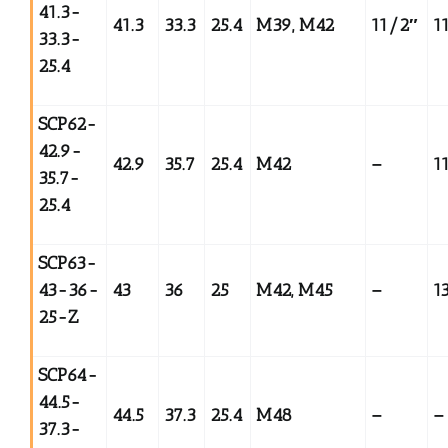
41.3-
41.3
33.3
25.4
M39, M42
11/2
″
1
33.3-
25.4
SCP62-
42.9-
42.9
35.7
25.4
M42
–
1
35.7-
25.4
SCP63-
43-36-
43
36
25
M42, M45
–
1
25-Z
SCP64-
44.5-
44.5
37.3
25.4
M48
–
–
37.3-