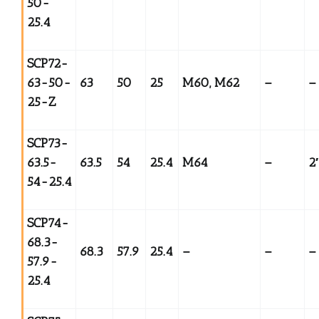
50-
25.4
SCP72-
63-50-
63
50
25
M60, M62
–
–
25-Z
SCP73-
63.5-
63.5
54
25.4
M64
–
2
54-25.4
SCP74-
68.3-
68.3
57.9
25.4
–
–
–
57.9-
25.4