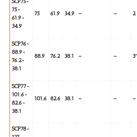
SCP75-
75-
75
61.9
34.9
–
–
2
61.9-
34.9
SCP76-
88.9-
88.9
76.2
38.1
–
–
3
76.2-
38.1
SCP77-
101.6-
101.6
82.6
38.1
–
–
–
82.6-
38.1
SCP78-
127-