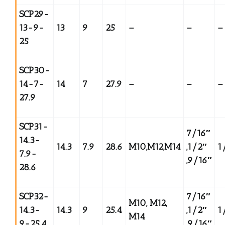
SCP29-
13-9-
13
9
25
–
–
–
25
SCP30-
14-7-
14
7
27.9
–
–
–
27.9
SCP31-
7/16
″
14.3-
14.3
7.9
28.6
M10,M12,M14
,1/2
″
1
7.9-
,9/16
″
28.6
SCP32-
7/16
″
M10, M12,
14.3-
14.3
9
25.4
,1/2
″
1
M14
9-25.4
,9/16
″