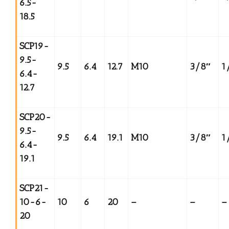
6.5-
18.5
SCP19-
9.5-
9.5
6.4
12.7
M10
3/8
″
1
6.4-
12.7
SCP20-
9.5-
9.5
6.4
19.1
M10
3/8
″
1
6.4-
19.1
SCP21-
10-6-
10
6
20
–
–
–
20