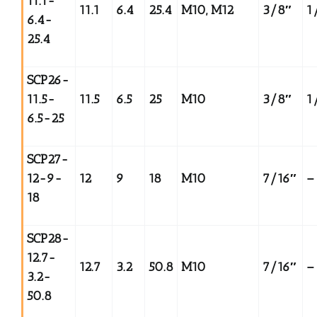
11.1-
11.1
6.4
25.4
M10, M12
3/8
″
1
6.4-
25.4
SCP26-
11.5-
11.5
6.5
25
M10
3/8
″
1
6.5-25
SCP27-
12-9-
12
9
18
M10
7/16
″
–
18
SCP28-
12.7-
12.7
3.2
50.8
M10
7/16
″
–
3.2-
50.8