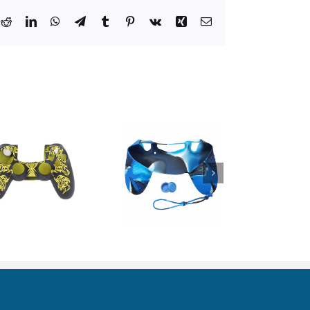
k
tter
Reddit
LinkedIn
WhatsApp
Telegram
Tumblr
Pinterest
Vk
Xing
Email: