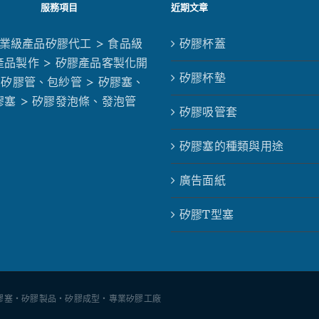
服務項目
近期文章
工業級產品矽膠代工
> 食品級
矽膠杯蓋
產品製作
> 矽膠產品客製化開
矽膠杯墊
 矽膠管、包紗管
> 矽膠塞、
膠塞
> 矽膠發泡條、發泡管
矽膠吸管套
矽膠塞的種類與用途
廣告面紙
矽膠T型塞
廠 - 矽膠塞・矽膠製品・矽膠成型・專業矽膠工廠