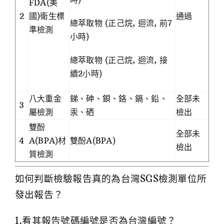
FDA(美
2
國)衛生標
通過
總萃取物 (正己烷, 迴流, 前7
準檢測
小時)
總萃取物 (正己烷, 迴流, 接
續2小時)
八大重金
銻、砷、鋇、鉻、鎘、鉛、
全部未
3
屬檢測
汞、硒
檢出
雙酚
全部未
4
A(BPA)材
雙酚A(BPA)
檢出
質檢測
如何判斷檢驗報告真的為台灣SGS檢測單位所
發出報告？
1.看其報告號碼編號是否為台灣編號？