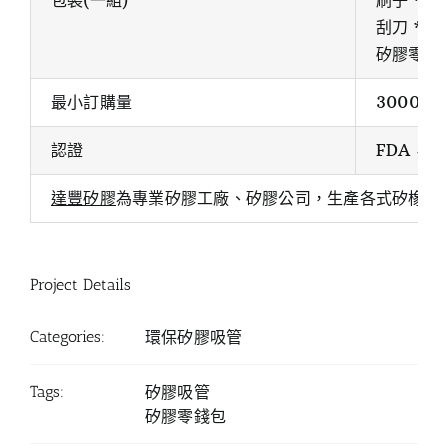
包裝(一組)
刷子 * 1
刮刀 * 1
矽膠零錢
最小訂購量
3000pcs
認證
FDA，L
達豐矽膠
為專業矽膠工廠、矽膠公司，生產各式矽橡膠
Project Details
Categories:
環保矽膠吸管
Tags:
矽膠吸管
矽膠零錢包