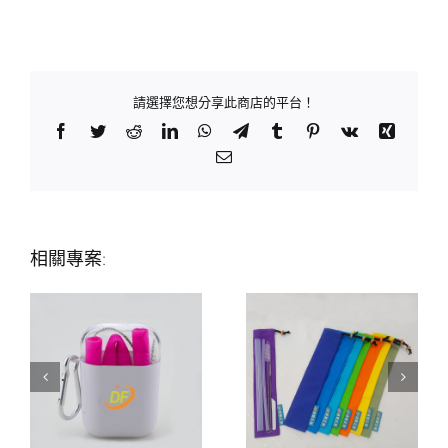
請選擇您想分享此商店的平台！
Facebook
Twitter
Reddit
LinkedIn
WhatsApp
Telegram
Tumblr
Pinterest
Vk
Xing
Email:
相關專案: