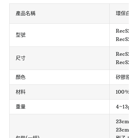
產品名稱
環保白金矽
RecS24
型號
RecS24
RecS24
尺寸
RecS24
顏色
矽膠原色
材料
100％
重量
4~13g
23cm 加
23cm 珍