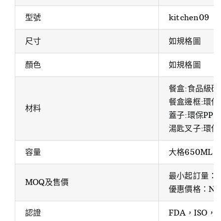
型號
kitchen09
尺寸
如規格圖
顏色
如規格圖
餐盒:食品級矽
餐盒邊框:環保
材料
蓋子:環保PP
湯匙叉子:環保
容量
大格650ML，
最小起訂量：500
MOQ及售價
優惠價格：NT
認證
FDA，ISO，