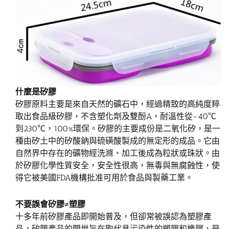
什麼是矽膠
矽膠原料主要是來自天然的礦石中，經過精致的高純度粹
取出食品級矽膠，不含塑化劑及雙酚A，耐溫性從-40℃
到230℃，100%環保。矽膠的主要成份是二氧化矽，是一
種由矽土中的矽酸鈉與硫磺酸製成的無定形的成品。它由
自然界中存在的礦物經洗滌、加工後成為粒狀或珠狀。由
於矽膠化學性質安全，安全性很高，無毒與無腐蝕性，使
得它被美國FDA機構批准可用於食品與製藥工業。
不要誤會矽膠≠塑膠
十多年前矽膠產品即開始普及，但卻常被誤認為塑膠產
品，矽膠產品的問世旨在取代具污染性的塑膠和橡膠，是