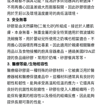
或冰箱都不損其功能，成為許多烘焙器具的新選擇，
不用再擔心因溫差過大而膨脹裂開，因此矽膠很適合
用於烹飪以及環境溫度嚴苛的高低溫環境。
2. 安全無毒
矽膠是由天然礦物(二氧化矽)所組成，接近於人體肌
膚，本身無毒、無重金屬的安全特質適用於微波爐和
洗碗機等，用於嬰幼兒所使用之奶嘴也相當適合，不
用擔心因損壞而釋出毒素。因此適用於親膚相關醫療
用品以及食物接觸的廚具容器產品。通過美國FDA認
證的食品級矽膠，常用於奶嘴、矽膠餐具等等。
3. 醫療等級/生物相容性
醫療級矽膠是一種特殊的矽膠材料，它被廣泛用於醫
療器械和醫療保健產品中。這種材料通常具有良好的
韌性和韌性，能夠承受高溫和低溫的應力。它還具有
良好的抗菌性和耐磨性，矽膠在侵入人體組織時，仍
能保有優異的相容性以及極低的組織反應，因此能夠
提供長期可靠的性能。