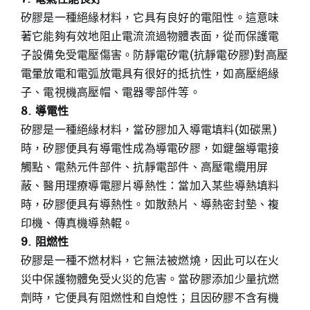
矽膠是一種絕緣材料，它具有良好的電阻性。這意味
著它能夠有效地阻止電流流過物體表面，從而保護電
子設備免受電壓傷害。防靜電矽電(抗靜電矽膠)對高壓
電暈放電和電弧放電具有很好的抵抗性，如高壓絕緣
子、電視機高壓帽、電器零部件等。
8. 導電性
矽膠是一種絕緣材料，當矽膠加入導電填料(如碳黑)
時，矽膠便具有導電性成為導電矽膠，如鍵盤導電接
觸點、電熱元件部件、抗靜電部件、高壓電纜用屏
蔽、醫用理療導電膠片導熱性：當加入某些導熱填料
時，矽膠便具有導熱性。如散熱片、導熱密封墊、複
印機、傳真機導熱輥。
9. 阻燃性
矽膠是一種不燃材料，它無法被燃燒，因此可以在火
災中保護物體免受火災的危害。當矽膠添加少量抗燃
劑時，它便具有阻燃性和自熄性；且因矽膠不含有機