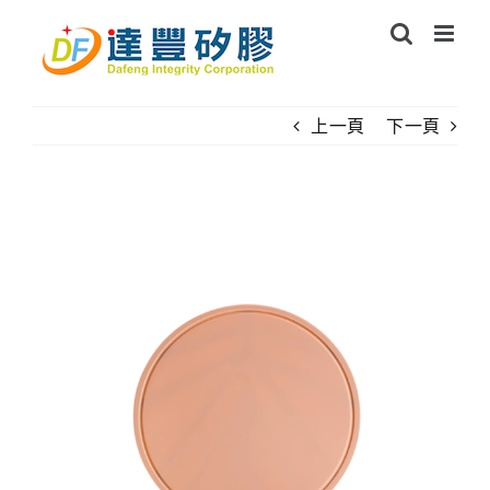
Skip
to
content
上一頁
下一頁
View
Larger
Image