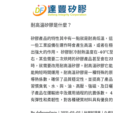
Skip
to
content
耐高溫矽膠是什麼？
矽膠產品的特性其中有一點就是耐高低溫，這
一些工業設備在運作時會產生高溫，或者在極
出強大的作用。 矽膠耐冷耐熱溫度在-40℃
右，某些需要二次烘烤的矽膠產品甚至會在22
時，就需要改用耐高溫矽膠。耐高溫矽膠它能夠
能夠短時間運用。耐高溫矽膠是一種特殊的原料
導熱係數，確保了品質穩定性，並提高了產品
習慣臭氧、水、與、油、高壓、強磁、及日曬
子產品在運輸途中及運用過程的抗震係數。 4
有彈性和柔韌性，對各種硬質材料具有優良的保護力
By
dafengadmin
|
2021-02-02
|
矽膠知識庫
|
0 條