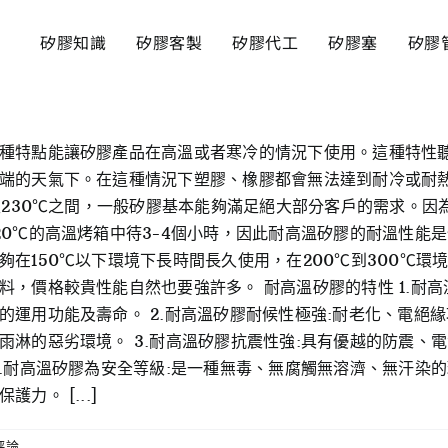
矽膠知識
矽膠客製
矽膠代工
矽膠塞
矽膠
種特點能讓矽膠產品在高溫或者寒冷的情況下使用。這種特性
端的天氣下。在這種情況下塑膠、橡膠都會無法達到耐冷或耐
至230℃之間，一般矽膠基本能夠滿足絕大部分客戶的需求。因
0℃的高溫烤箱中待3-4個小時，因此耐高溫矽膠的耐溫性能是
在150℃以下環境下長時間長久使用，在200℃到300℃環境
，價格較貴性能自然也要強許多。 耐高溫矽膠的特性 1.耐高
的運用功能及壽命。 2.耐高溫矽膠耐候性極強:耐老化、電絕
雨淋的惡劣環境。 3.耐高溫矽膠抗震性強:具有優越的防震、
.耐高溫矽膠為安全等級:是一種無毒、無腐觸無溶濟、無汗染的環
。 [...]
評論