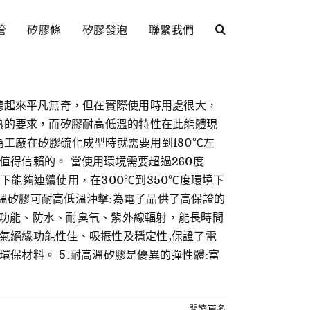
管
矽膠條
矽膠發泡
聯繫我們
聽起來平凡無奇，但在實際使用時用處很大，
熱的要求，而矽膠耐高低溫的特性在此能體現
為工廠在矽膠硫化成型時就需要用到180℃左
值得信賴的。 當使用環境需要超過260度
下能夠連續使用，在300℃到350℃度環境下
溫矽膠可耐高低溫沖擊:為電子品供了高保證的
緣功能、防水、耐臭氧、紫外線輻射，能長時間
電氣絕緣功能性佳、吸振性及穩定性,保證了電
保材料。 5.耐高溫矽膠是優異的彈性體:富
閱讀更多