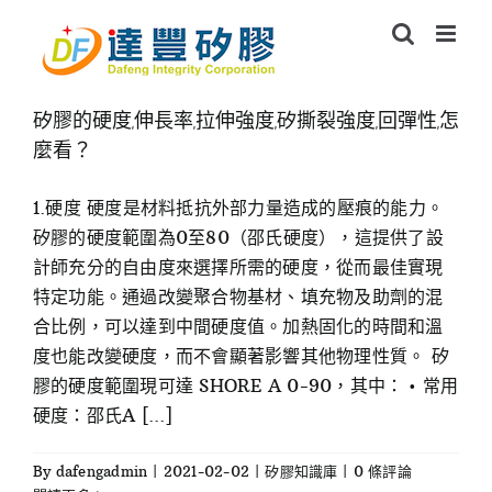
Skip
to
content
矽膠的硬度,伸長率,拉伸強度,矽撕裂強度,回彈性,怎
麼看？
1.硬度 硬度是材料抵抗外部力量造成的壓痕的能力。
矽膠的硬度範圍為0至80（邵氏硬度），這提供了設
計師充分的自由度來選擇所需的硬度，從而最佳實現
特定功能。通過改變聚合物基材、填充物及助劑的混
合比例，可以達到中間硬度值。加熱固化的時間和溫
度也能改變硬度，而不會顯著影響其他物理性質。 矽
膠的硬度範圍現可達 SHORE A 0-90，其中： • 常用
硬度：邵氏A [...]
By
dafengadmin
|
2021-02-02
|
矽膠知識庫
|
0 條評論