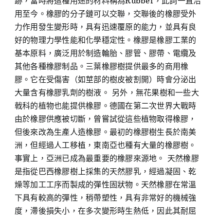
跡，當時將這種用途的材料稱為Rubber，此詞一直沿
用至今。橡膠的分子鏈可以交聯，交聯後的橡膠受外
力作用發生變形時，具有迅速覆原的能力，並具有良
好的物理力學性能和化學穩定性。橡膠是橡膠工業的
基本原料，廣泛用於制造輪胎、膠管、膠帶、電纜及
其他各種橡膠制品。三葉橡膠樹提供最多的商用橡
膠。它在受傷害（如莖部的樹皮被割開）時會分泌出
大量含有橡膠乳劑的樹液。 另外，無花果樹和一些大
戟科的植物也能提供橡膠。德國在第二次世界大戰時
由於橡膠供應被切斷，曾嘗試從這些植物取得橡膠，
但後來改為生產人造橡膠。最初的橡膠樹生長於南美
洲，但經過人工移植，東南亞也種有大量的橡膠樹。
事實上，亞洲已成為最重要的橡膠來源地。 天然橡膠
是指從巴西橡膠樹上採集的天然膠乳，經過凝固、乾
燥等加工工序而製成的彈性固狀物。天然橡膠在常溫
下具有較高的彈性，稍帶塑性，具有非常好的機械強
度，滯後損失小，在多次變形時生熱低，因此其耐屈