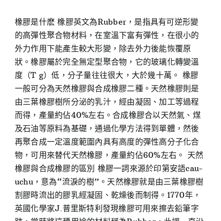
橡膠是什麽 橡膠英文為Rubber，是指具有可逆形變
的高彈性聚合物材料，在室溫下富有彈性，在很小的
外力作用下能產生較大形變，除去外力後能恢覆原
狀。橡膠屬於完全無定型聚合物，它的玻璃化轉變溫
度（T g）低，分子量往往很大，大於幾十萬。 橡膠
一般可分為天然橡膠與合成橡膠二種。天然橡膠則是
由三葉橡膠樹所分泌的乳汁，經由凝固、加工等過程
而得，產量約佔40%左右。合成橡膠合以天然氣、煤
及石油等原料為基礎，通過化學方法得到單體，然後
再聚合成一定溫度範圍內具有高度的彈性高分子化合
物，可用來替代天然橡膠，產量約佔60%左右。 天然
橡膠與合成橡膠的區別 橡膠一詞來源於印第安語cau-
uchu，意為“流淚的樹”。天然橡膠就是由三葉橡膠樹
割膠時流出的膠乳經凝固、乾燥後而制得。1770年，
英國化學家J.普里斯特利發現橡膠可用來擦去鉛筆字