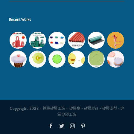
Recent Works
Copyright 2023 - 達豐矽膠工廠 - 矽膠塞・矽膠製品・矽膠成型・專
業矽膠工廠
Facebook
Twitter
Instagram
Pinterest