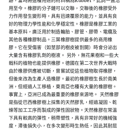
跡，當時將這種用途的材料稱為Rubber，此詞一直沿
用至今。橡膠的分子鏈可以交聯，交聯後的橡膠受外
力作用發生變形時，具有迅速覆原的能力，並具有良
好的物理力學性能和化學穩定性。橡膠是橡膠工業的
基本原料，廣泛用於制造輪胎、膠管、膠帶、電纜及
其他各種橡膠制品。三葉橡膠樹提供最多的商用橡
膠。它在受傷害（如莖部的樹皮被割開）時會分泌出
大量含有橡膠乳劑的樹液。 另外，無花果樹和一些大
戟科的植物也能提供橡膠。德國在第二次世界大戰時
由於橡膠供應被切斷，曾嘗試從這些植物取得橡膠，
但後來改為生產人造橡膠。最初的橡膠樹生長於南美
洲，但經過人工移植，東南亞也種有大量的橡膠樹。
事實上，亞洲已成為最重要的橡膠來源地。 天然橡膠
是指從巴西橡膠樹上採集的天然膠乳，經過凝固、乾
燥等加工工序而製成的彈性固狀物。天然橡膠在常溫
下具有較高的彈性，稍帶塑性，具有非常好的機械強
度，滯後損失小，在多次變形時生熱低，因此其耐屈