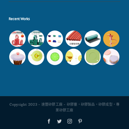
Recent Works
Copyright 2023 - 達豐矽膠工廠 - 矽膠塞・矽膠製品・矽膠成型・專
業矽膠工廠
Facebook
Twitter
Instagram
Pinterest