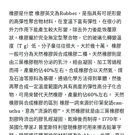
橡膠是什麽 橡膠英文為Rubber，是指具有可逆形變
的高彈性聚合物材料，在室溫下富有彈性，在很小的
外力作用下能產生較大形變，除去外力後能恢覆原
狀。橡膠屬於完全無定型聚合物，它的玻璃化轉變溫
度（T g）低，分子量往往很大，大於幾十萬。 橡膠
一般可分為天然橡膠與合成橡膠二種。天然橡膠則是
由三葉橡膠樹所分泌的乳汁，經由凝固、加工等過程
而得，產量約佔40%左右。合成橡膠合以天然氣、煤
及石油等原料為基礎，通過化學方法得到單體，然後
再聚合成一定溫度範圍內具有高度的彈性高分子化合
物，可用來替代天然橡膠，產量約佔60%左右。 天然
橡膠與合成橡膠的區別 橡膠一詞來源於印第安語cau-
uchu，意為“流淚的樹”。天然橡膠就是由三葉橡膠樹
割膠時流出的膠乳經凝固、乾燥後而制得。1770年，
英國化學家J.普里斯特利發現橡膠可用來擦去鉛筆字