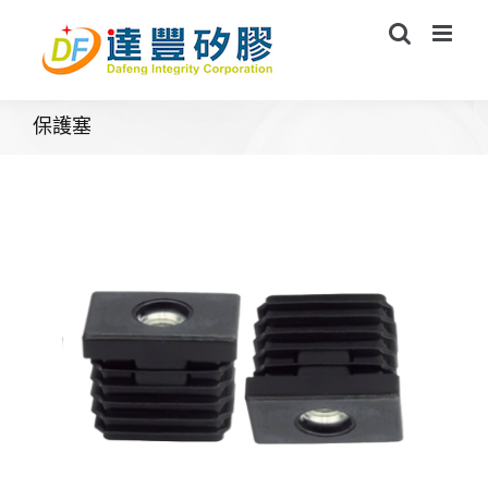
Skip
to
content
保護塞