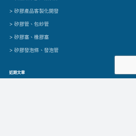
> 矽膠產品客製化開發
> 矽膠管、包紗管
> 矽膠塞、橡膠塞
> 矽膠發泡條、發泡管
近期文章
矽膠杯蓋
矽膠杯墊
矽膠吸管套
矽膠塞的種類與用途