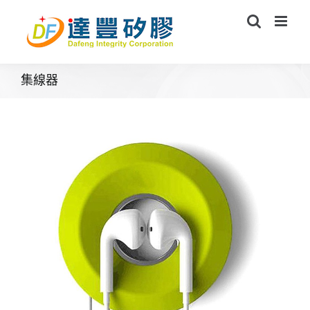
Skip
to
content
集線器