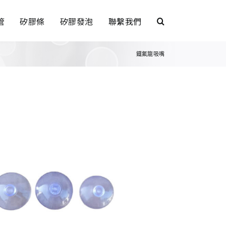
管
矽膠條
矽膠發泡
聯繫我們
鐵氟龍吸嘴