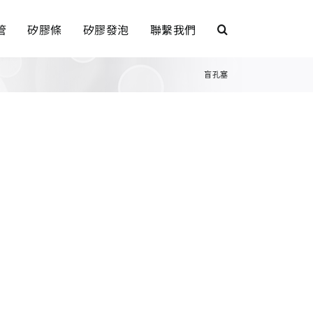
管
矽膠條
矽膠發泡
聯繫我們
盲孔塞