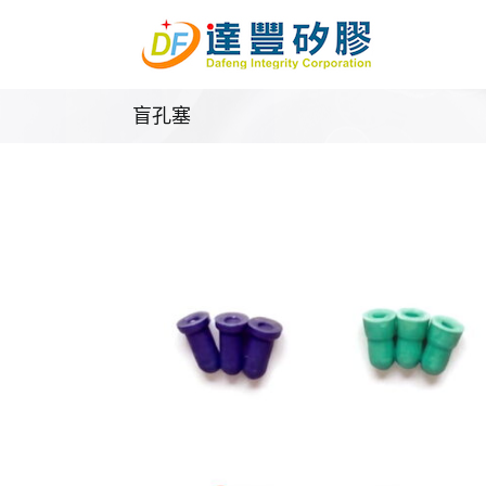
Skip
to
content
盲孔塞