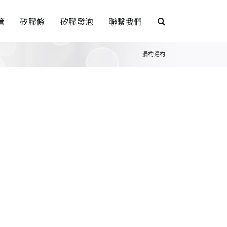
管
矽膠條
矽膠發泡
聯繫我們
漏杓湯杓