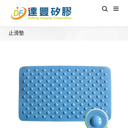
Skip
to
content
止滑墊