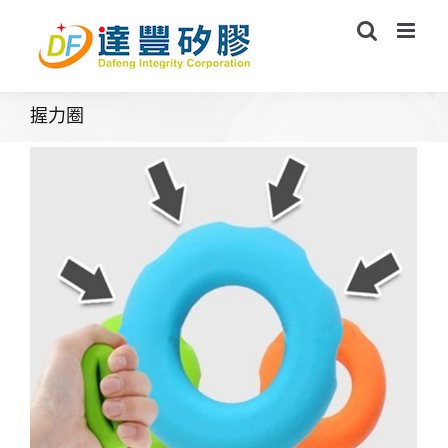
Skip
to
content
握力圈