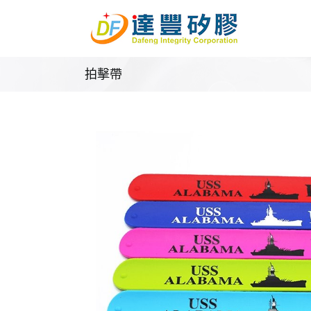
Skip
to
content
拍擊帶