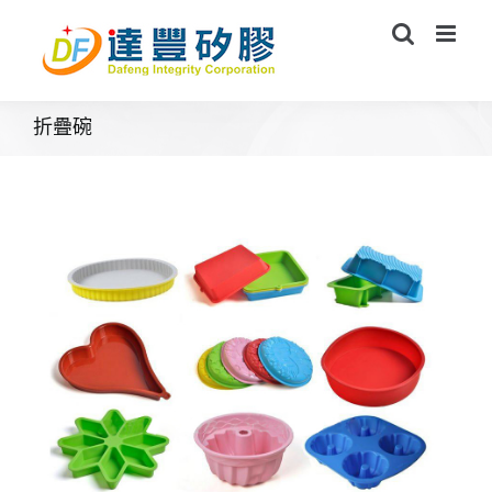
Skip
to
content
折疊碗