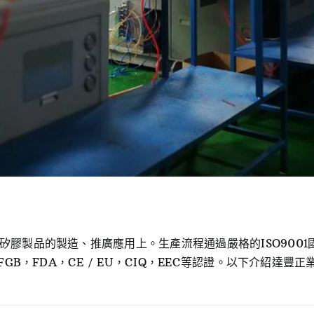
膠製品的製造、推廣應用上。生產流程通過嚴格的ISO9001國
FGB，FDA，CE / EU，CIQ，EEC等認證。以下介紹達