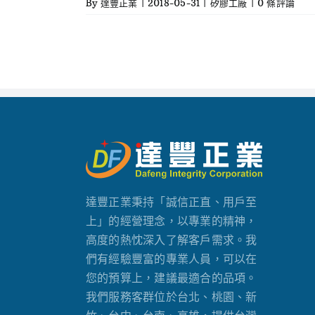
By
達豐正業
|
2018-05-31
|
矽膠工廠
|
0 條評論
達豐正業秉持「誠信正直、用戶至
上」的經營理念，以專業的精神，
高度的熱忱深入了解客戶需求。我
們有經驗豐富的專業人員，可以在
您的預算上，建議最適合的品項。
我們服務客群位於台北、桃園、新