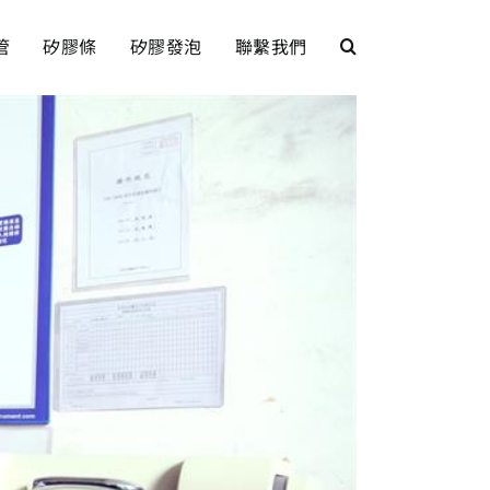
管
矽膠條
矽膠發泡
聯繫我們